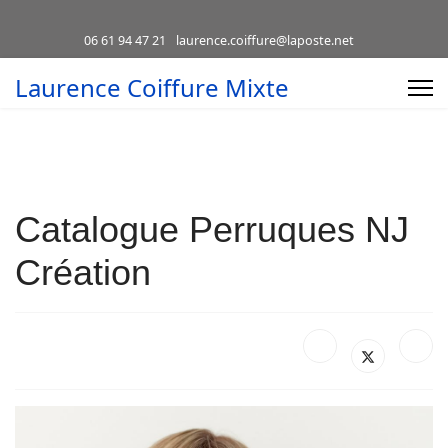
06 61 94 47 21
laurence.coiffure@laposte.net
Laurence Coiffure Mixte
Catalogue Perruques NJ
Création