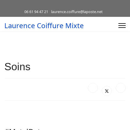
06 61 94 47 21
laurence.coiffure@laposte.net
Laurence Coiffure Mixte
Soins