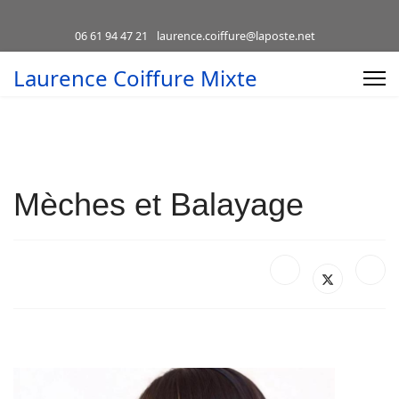
06 61 94 47 21
laurence.coiffure@laposte.net
Laurence Coiffure Mixte
Mèches et Balayage