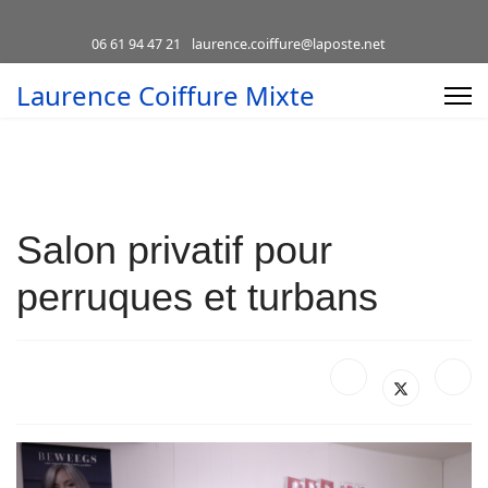
06 61 94 47 21
laurence.coiffure@laposte.net
Laurence Coiffure Mixte
Salon privatif pour
perruques et turbans